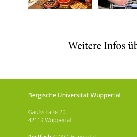
Weitere Infos ü
Bergische Universität Wuppertal
Gaußstraße 20
42119 Wuppertal
Postfach
42097 Wuppertal